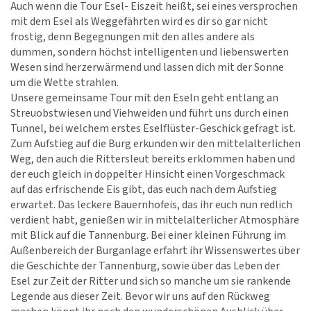
Auch wenn die Tour Esel- Eiszeit heißt, sei eines versprochen
mit dem Esel als Weggefährten wird es dir so gar nicht
frostig, denn Begegnungen mit den alles andere als
dummen, sondern höchst intelligenten und liebenswerten
Wesen sind herzerwärmend und lassen dich mit der Sonne
um die Wette strahlen.
Unsere gemeinsame Tour mit den Eseln geht entlang an
Streuobstwiesen und Viehweiden und führt uns durch einen
Tunnel, bei welchem erstes Eselflüster-Geschick gefragt ist.
Zum Aufstieg auf die Burg erkunden wir den mittelalterlichen
Weg, den auch die Rittersleut bereits erklommen haben und
der euch gleich in doppelter Hinsicht einen Vorgeschmack
auf das erfrischende Eis gibt, das euch nach dem Aufstieg
erwartet. Das leckere Bauernhofeis, das ihr euch nun redlich
verdient habt, genießen wir in mittelalterlicher Atmosphäre
mit Blick auf die Tannenburg. Bei einer kleinen Führung im
Außenbereich der Burganlage erfahrt ihr Wissenswertes über
die Geschichte der Tannenburg, sowie über das Leben der
Esel zur Zeit der Ritter und sich so manche um sie rankende
Legende aus dieser Zeit. Bevor wir uns auf den Rückweg