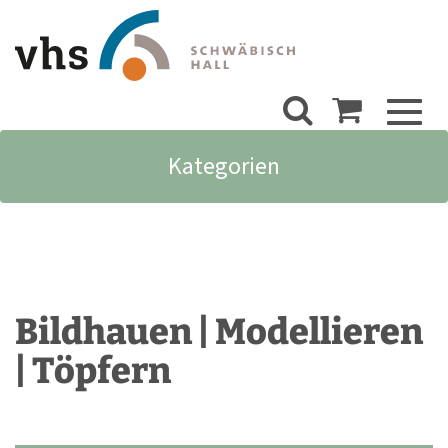
Toggl
naviga
Kategorien
Bildhauen | Modellieren
| Töpfern