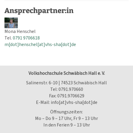
Ansprechpartner:in
Mona Henschel
Tel.
0791 9706618
m[dot]henschel[at]vhs-sha[dot]de
Volkshochschule Schwäbisch Hall e. V.
Salinenstr. 6-10 | 74523 Schwäbisch Hall
Tel:
0791.970660
Fax: 0791.9706629
E-Mail:
info[at]vhs-sha[dot]de
Öffnungszeiten:
Mo – Do 9 – 17 Uhr, Fr 9 – 13 Uhr
In den Ferien 9 – 13 Uhr