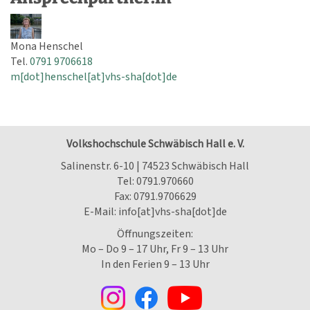
Mona Henschel
Tel.
0791 9706618
m[dot]henschel[at]vhs-sha[dot]de
Volkshochschule Schwäbisch Hall e. V.
Salinenstr. 6-10 | 74523 Schwäbisch Hall
Tel:
0791.970660
Fax: 0791.9706629
E-Mail:
info[at]vhs-sha[dot]de
Öffnungszeiten:
Mo – Do 9 – 17 Uhr, Fr 9 – 13 Uhr
In den Ferien 9 – 13 Uhr