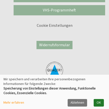
VHS-Programmheft
Cookie Einstellungen
Widerrufsformular
Wir speichern und verarbeiten Ihre personenbezogenen
Informationen für folgende Zwecke:
Speicherung von Einstellungen dieser Anwendung, Funktionelle
© 2026 Kufer Software GmbH
Cookies, Essenzielle Cookies.
Mehr erfahren
Ablehnen
OK