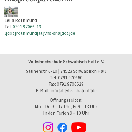
Leila Rothmund
Tel.
0791.97066-19
l[dot]rothmund[at]vhs-sha[dot]de
Volkshochschule Schwäbisch Hall e. V.
Salinenstr. 6-10 | 74523 Schwäbisch Hall
Tel:
0791.970660
Fax: 0791.9706629
E-Mail:
info[at]vhs-sha[dot]de
Öffnungszeiten:
Mo – Do 9 – 17 Uhr, Fr 9 – 13 Uhr
In den Ferien 9 – 13 Uhr