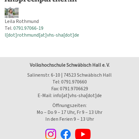
Leila Rothmund
Tel.
0791.97066-19
l[dot]rothmund[at]vhs-sha[dot]de
Volkshochschule Schwäbisch Hall e. V.
Salinenstr. 6-10 | 74523 Schwäbisch Hall
Tel:
0791.970660
Fax: 0791.9706629
E-Mail:
info[at]vhs-sha[dot]de
Öffnungszeiten:
Mo – Do 9 – 17 Uhr, Fr 9 – 13 Uhr
In den Ferien 9 – 13 Uhr