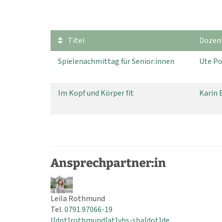
Titel
Dozent
Spielenachmittag für Senior:innen
Ute P
Im Kopf und Körper fit
Karin 
Ansprechpartner:in
Leila Rothmund
Tel.
0791.97066-19
l[dot]rothmund[at]vhs-sha[dot]de