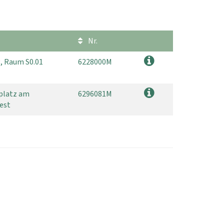
Nr.
g, Raum S0.01
6228000M
kplatz am
6296081M
West