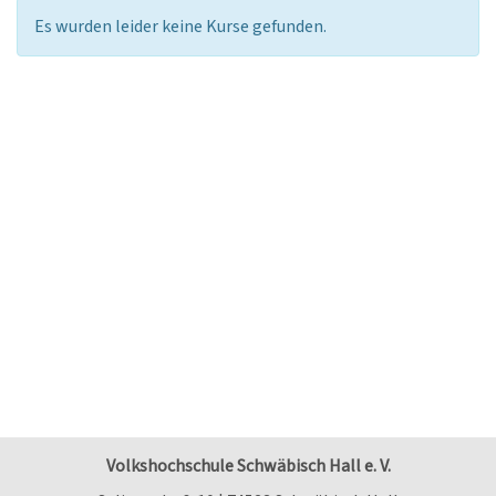
Es wurden leider keine Kurse gefunden.
Volkshochschule Schwäbisch Hall e. V.