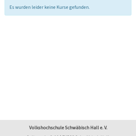
Es wurden leider keine Kurse gefunden.
Volkshochschule Schwäbisch Hall e. V.