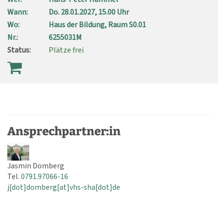
Wann:
Do.
28.01.2027, 15.00 Uhr
Wo:
Haus der Bildung, Raum S0.01
Nr.:
6255031M
Status:
Plätze frei
Ansprechpartner:in
Jasmin Domberg
Tel.
0791.97066-16
j[dot]domberg[at]vhs-sha[dot]de