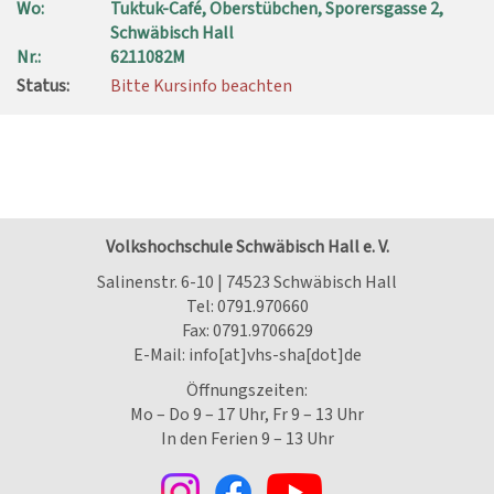
Wo:
Tuktuk-Café, Oberstübchen, Sporersgasse 2,
Schwäbisch Hall
Nr.:
6211082M
Status:
Bitte Kursinfo beachten
Volkshochschule Schwäbisch Hall e. V.
Salinenstr. 6-10 | 74523 Schwäbisch Hall
Tel:
0791.970660
Fax: 0791.9706629
E-Mail:
info[at]vhs-sha[dot]de
Öffnungszeiten:
Mo – Do 9 – 17 Uhr, Fr 9 – 13 Uhr
In den Ferien 9 – 13 Uhr