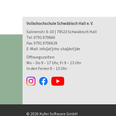
Volkshochschule Schwäbisch Hall e. V.
Salinenstr. 6-10 | 74523 Schwäbisch Hall
Tel:
0791.970660
Fax: 0791.9706629
E-Mail:
info[at]vhs-sha[dot]de
Öffnungszeiten:
Mo – Do 9 – 17 Uhr, Fr 9 – 13 Uhr
In den Ferien 9 – 13 Uhr
© 2026 Kufer Software GmbH