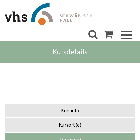
Toggl
naviga
Kursdetails
Kursinfo
Kursort(e)
Termin(e)