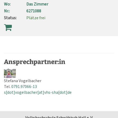
Wo:
Das Zimmer
Nr.:
6271088
Status:
Plätze frei
Ansprechpartner:in
Stefana Vogelbacher
Tel.
0791.97066-13
s[dot]vogelbacher[at]vhs-sha[dot]de
Volkshochschule Schwäbisch Hall e. V.