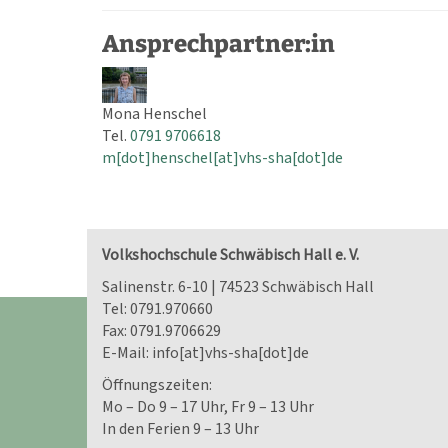
Ansprechpartner:in
Mona Henschel
Tel.
0791 9706618
m[dot]henschel[at]vhs-sha[dot]de
Volkshochschule Schwäbisch Hall e. V.
Salinenstr. 6-10 | 74523 Schwäbisch Hall
Tel:
0791.970660
Fax: 0791.9706629
E-Mail:
info[at]vhs-sha[dot]de
Öffnungszeiten:
Mo – Do 9 – 17 Uhr, Fr 9 – 13 Uhr
In den Ferien 9 – 13 Uhr