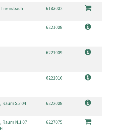
 Triensbach
6183002
6221008
6221009
6221010
, Raum S.3.04
6222008
, Raum N.1.07
6227075
GH