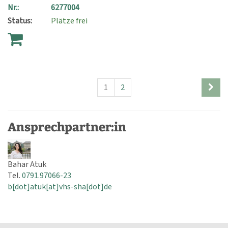
Nr.:
6277004
Status:
Plätze frei
1
2
Ansprechpartner:in
Bahar Atuk
Tel.
0791.97066-23
b[dot]atuk[at]vhs-sha[dot]de