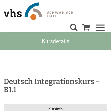
Toggl
naviga
Kursdetails
Deutsch Integrationskurs -
B1.1
Kursinfo