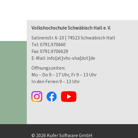
Volkshochschule Schwäbisch Hall e. V.
Salinenstr. 6-10 | 74523 Schwäbisch Hall
Tel:
0791.970660
Fax: 0791.9706629
E-Mail:
info[at]vhs-sha[dot]de
Öffnungszeiten:
Mo – Do 9 – 17 Uhr, Fr 9 – 13 Uhr
In den Ferien 9 – 13 Uhr
© 2026 Kufer Software GmbH