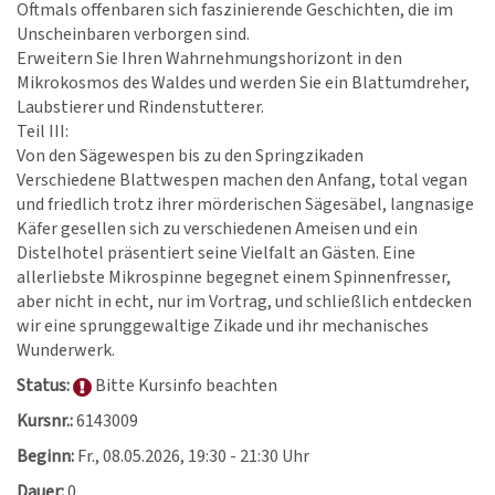
Oftmals offenbaren sich faszinierende Geschichten, die im
Unscheinbaren verborgen sind.
Erweitern Sie Ihren Wahrnehmungshorizont in den
Mikrokosmos des Waldes und werden Sie ein Blattumdreher,
Laubstierer und Rindenstutterer.
Teil III:
Von den Sägewespen bis zu den Springzikaden
Verschiedene Blattwespen machen den Anfang, total vegan
und friedlich trotz ihrer mörderischen Sägesäbel, langnasige
Käfer gesellen sich zu verschiedenen Ameisen und ein
Distelhotel präsentiert seine Vielfalt an Gästen. Eine
allerliebste Mikrospinne begegnet einem Spinnenfresser,
aber nicht in echt, nur im Vortrag, und schließlich entdecken
wir eine sprunggewaltige Zikade und ihr mechanisches
Wunderwerk.
Status:
Bitte Kursinfo beachten
Kursnr.:
6143009
Beginn:
Fr.
, 08.05.2026, 19:30 - 21:30 Uhr
Dauer:
0