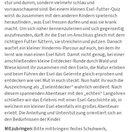
stur und dumm, sondern vielmehr schlau und
vorrausschauend sind. Bei einem kleinen Esel-Futter-Quiz
wirst du zusammen mit den anderen Kindern spielerisch
herausfinden , was Esel fressen dürfen und was sie krank
macht. Um sich näher kennenzulernen und sich gegenseitig
anzufreunden, dürft ihr die Esel im Anschluss gleich mit dem
richtigen Futter füttern, sie streicheln und putzen. Danach
wartet ein kleiner Hindernis-Parcour auf euch, bei dem ihr
lernt wie man einen Esel führt. Damit nicht genug, bei einer
anschließenden kleine Entdecker-Runde durch Wald und
Wiese könnt ihr zusammen mit den Eseln, die Natur erleben
und beim Führen der Esel das Gelernte gleich erproben und
entdecken wie viel Mut in euch steckt. Nun habt ihr euch die
Auszeichnung als „Eselentdecker“ wahrlich verdient. Nach
diesem spannenden Abenteuer mit den „echten“ Langohren
schließen wir das Erlebnis mit einer Esel-Geschichte ab, in
welchem ein kleiner Esel ebenfalls ein großes Abenteuer
erlebt. Die Anleitung und Unterstützung orientiert sich an
den Bedürfnissen der Kinder.
Mitzubringen:
Bitte mitbringen: festes Schuhwerk,