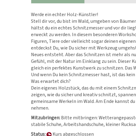
Werde ein echter Holz-Künstler!
Stell dir vor, du bist im Wald, umgeben von Bäumen
hältst du ein echtes Schnitzmesser und vor dir lieg
erweckt zu werden. In diesem besonderen Workshop
Figuren, Tiere oder vielleicht sogar deinen eigenen
entdeckst Du, wie Du sicher mit Werkzeug umgehs
Neues entsteht. Aber das Schnitzen ist mehr als n
Gefühl, mit der Natur im Einklang zu sein. Dieser K
gleich ein perfektes Kunstwerk zu schnitzen. Das W
Und wenn Du kein Schnitzmesser hast, ist das kei
Was erwartet dich?
Dein eigenes Holzstück, das du mit einem Schnitzme
zeigen, wie du sicher und kreativ schnitzt, spanne
gemeinsame Werkeln im Wald. Am Ende kannst du s
nehmen.
Mitzubringen:
Bitte mitbringen: Wetterangepasste 
stabile Schuhe, Arbeitshandschuhe, kleiner Rucks
Status:
Kurs abgeschlossen