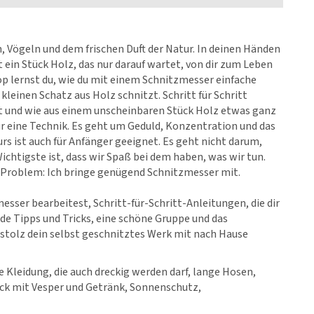
, Vögeln und dem frischen Duft der Natur. In deinen Händen
t ein Stück Holz, das nur darauf wartet, von dir zum Leben
 lernst du, wie du mit einem Schnitzmesser einfache
 kleinen Schatz aus Holz schnitzt. Schritt für Schritt
t und wie aus einem unscheinbaren Stück Holz etwas ganz
ur eine Technik. Es geht um Geduld, Konzentration und das
urs ist auch für Anfänger geeignet. Es geht nicht darum,
ichtigste ist, dass wir Spaß bei dem haben, was wir tun.
n Problem: Ich bringe genügend Schnitzmesser mit.
sser bearbeitest, Schritt-für-Schritt-Anleitungen, die dir
nde Tipps und Tricks, eine schöne Gruppe und das
tolz dein selbst geschnitztes Werk mit nach Hause
Kleidung, die auch dreckig werden darf, lange Hosen,
ack mit Vesper und Getränk, Sonnenschutz,