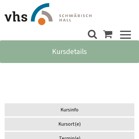
Toggl
naviga
Kursdetails
Kursinfo
Kursort(e)
Termin(e)