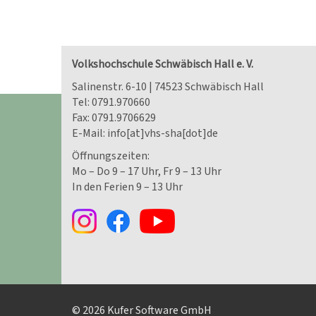
Volkshochschule Schwäbisch Hall e. V.
Salinenstr. 6-10 | 74523 Schwäbisch Hall
Tel:
0791.970660
Fax: 0791.9706629
E-Mail:
info[at]vhs-sha[dot]de
Öffnungszeiten:
Mo – Do 9 – 17 Uhr, Fr 9 – 13 Uhr
In den Ferien 9 – 13 Uhr
© 2026 Kufer Software GmbH